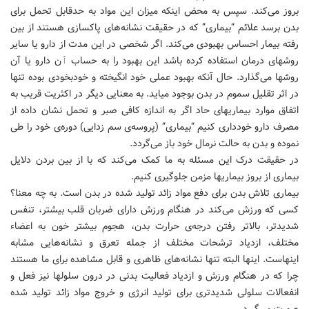
بروز می‌کند. سپس به محض اینکه میزان این مواد به حدقابل تحمل برای
بدن برسد علائم “بیماری” که در حقیقت نشانه‌های پاکسازی هستند از بین
رفته بیمار احساس بهبودی می‌کند. اگر شخصی در این مدت از دارو یا سایر
روشهای درمان استفاده کرده باشد این بهبود را به حساب ٱن دارو یا آن
روشها می‌گذارد. حال آنکه بهبود عملی خود انگیخته و خودبخودی بوده تنها
در اثر تقلیل سموم در بدن بوجود میاید. به معنایی دیگر در اکثریت قریب به
اتفاق موارد بیماریهای حاد اگر به اندازه کافی صبر و تحمل نشان داده از
مصرف دارو خودداری کنیم “بیماری” (پروسه‌ی سم زدایی) دوره‌ی خود را طی
نموده و بدن به حالت نرمال خود باز می‌گردد.
در حقیقت درک این مسئله به ما کمک می‌کند که با از بین بردن دلایل
بیماری از بروز بیماریها مزمن جلوگیری کنیم.
بیماری تلاش بدن برای دفع مواد زائد تولید شده در بدن است. به چه معنا؟
کسی که ورزش می‌کند در هنگام ورزش دارای ضربان قلب بیشتر، تنفس
شدیدتر، بالاتر رفتن درجه‌ی حرارت بدن، هجوم بیشتر خون به اعضاء
مختلف، ازدیاد ترشحات مختلف از جمله تعرق و نشانه‌هایی مشابه
اینهاست. اینها البته تنها نشانه‌های ظاهری و قابل مشاهده برای ما هستند
چرا که در هنگام ورزش و ازدیاد فعالیت بدنی در درون سلولها نیز فعل و
انفعالات سلولی شدیدتری برای تولید انرژی و خروج مواد زائد تولید شده