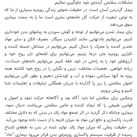
مشکلات سلامتی آینده‌ی خود جلوگیری نمائیم.
بیمار گردیدن آسان است. در حقیقت نحوه‌ی زندگی روزمره بسیاری از ما که
به نوعی تبعیت از حرکت کل جامعه‌ی بشری است ما را به سمت بیماری
سوق می‌دهد.
برای بیمار شدن می‌توانیم از توجه و گوش سپردن به پیامهای بدن خودداری
کنیم. می‌توانیم عادتهایی مانند کشیدن سیگار، مصرف الکل و سایر مواد
تخدیر کننده یا محرک را دنبال کنیم. می‌توانیم در مشاغل خسته کننده و
تکراری روزمره مان درجا بزنیم. می‌توانیم برای لقمه‌ای نان روح خود و
آرزوهای خود را به راحتی در خود خفه کنیم. می‌توانیم دانه‌های حسادت،
زیاده خواهی، تعصبات مختلف، ترس و نگرانی را در روح خود کاشته همه
روزه به آنها سرکشی نموده و آب و کودشان دهیم و بطور کلی می‌توانیم
اصول سلامتی را زیر پا گذارده با جریان همگانی تبلیغات و تعلیمات شنا
کنیم و پیش برویم.
برعکس برای سلامتی اما باید آگاه بود و آگاهانه حرکت نمود و اصول و
قوانین طبیعی را که ایجاد کننده و حامی سلامتی می‌باشند دنبال نمود.
بیماری چنانکه ذکر گردید در اثر تجمع مواد زائد در بدنی که به دلایل مختلف
قدرت پاکسازی و دفع این مواد به میزان لازمه را از دست داده بوجود می‌آید.
در حقیقت زمانی که میزان مواد زائد تولید شده در بدن به نقطه‌ی اشباع
رسیده از ظرفیت سیستم پاکسازی روزمره‌ی بدن فراتر می‌رود بیماری “حاد”