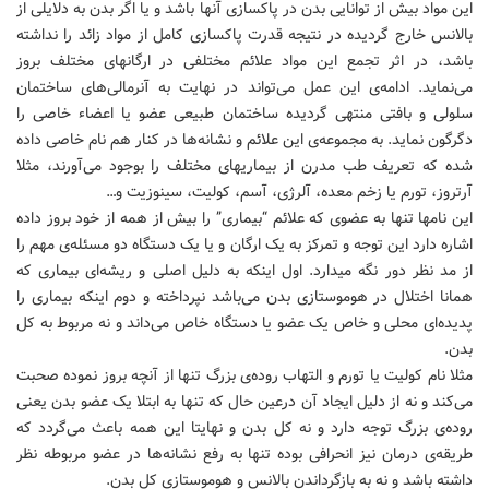
این مواد بیش از توانایی بدن در پاکسازی آنها باشد و یا اگر بدن به دلایلی از
بالانس خارج گردیده در نتیجه قدرت پاکسازی کامل از مواد زائد را نداشته
باشد، در اثر تجمع این مواد علائم مختلفی در ارگانهای مختلف بروز
می‌نماید. ادامه‌ی این عمل می‌تواند در نهایت به آنرمالی‌های ساختمان
سلولی و بافتی منتهی گردیده ساختمان طبیعی عضو یا اعضاء خاصی را
دگرگون نماید. به مجموعه‌ی این علائم و نشانه‌ها در کنار هم نام خاصی داده
شده که تعریف طب مدرن از بیماریهای مختلف را بوجود می‌آورند، مثلا
آرتروز، تورم یا زخم معده، آلرژی، آسم، کولیت، سینوزیت و…
این نامها تنها به عضوی که علائم “بیماری” را بیش از همه از خود بروز داده
اشاره دارد این توجه و تمرکز به یک ارگان و یا یک دستگاه دو مسئله‌ی مهم را
از مد نظر دور نگه میدارد. اول اینکه به دلیل اصلی و ریشه‌ای بیماری که
همانا اختلال در هوموستازی بدن می‌باشد نپرداخته و دوم اینکه بیماری را
پدیده‌ای محلی و خاص یک عضو یا دستگاه خاص می‌داند و نه مربوط به کل
بدن.
مثلا نام کولیت یا تورم و التهاب روده‌ی بزرگ تنها از آنچه بروز نموده صحبت
می‌کند و نه از دلیل ایجاد آن درعین حال که تنها به ابتلا یک عضو بدن یعنی
روده‌ی بزرگ توجه دارد و نه کل بدن و نهایتا این همه باعث می‌گردد که
طریقه‌ی درمان نیز انحرافی بوده تنها به رفع نشانه‌ها در عضو مربوطه نظر
داشته باشد و نه به بازگرداندن بالانس و هوموستازی کل بدن.