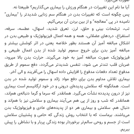
صورت می‌گیرد.
آیا ما نام این تغییرات در هنگام ورزش را بیماری می‌گذاریم؟ طبیعتا نه.
پس چگونه است که تغییرات بدن در هنگام سم زدایی شدیدتر را “بیماری”
نامیده در پی “معالجه” و از بین بردن آن برمی‌آئیم.
تب، ترشحات بینی و حلق، لرز، تعرق شدید، اسهال، عطسه، سرفه،
استفراغ، دردهای عضلانی، همه و همه اعمال فیزیولوژیک و طبیعی بدن در
اشکال مبالغه آمیز آن هستند بطور خلاصه یعنی در اثر کوشش بیشتر و
مبالغه آمیز بدن برای خروج سموم تولید شده از بدن اعمال طبیعی و
فیزیولوژیک صورت مبالغه آمیز به خود می‌گیرند. حرارت بدن بالا میرود،
ضربان قلب تندتر می شود، تنفس شدیدتر می‌گردد، دفع سموم از طریق
مدفوع تعداد دفعات مدفوع را افزایش داده اسهال را می‌آفریند و الی آخر.
بیماری تلاش مداوم بدن برای دفع مواد زائد و سموم تولید شده در بدن
است. همانگونه که سلامتی پدیده‌ای درونی و در خود ارگانیسم است بیماری
نیز از درون پدیدده نشأت می‌گیرد. همانقدر که سرما و گرما دنباله‌ی هم‌اند،
همانقدر که شب و روز از پی هم می‌آیند بیماری و سلامتی نیز با هم‌اند و
دنبال هم. سلامتی و بیماری هر دو از پدیده‌های عادی و فیزیولوژیک بدن
می‌باشند. برماست که با انتخاب روش زندگی که حامی و پشتیبان سلامتی
است از جسم و روحی سالم‌تر برخوردار بوده زندگی پربار و با نشاطی را پیش
ببریم.