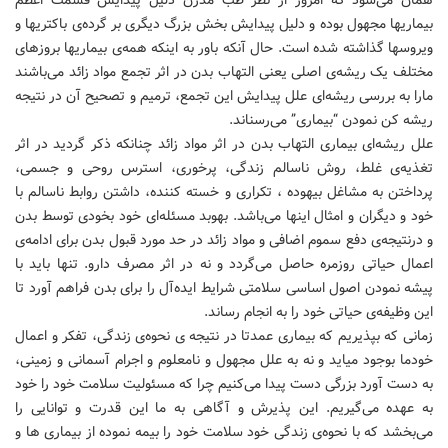
همان می‌شود که امروز از نظر طب مدرن دلیل پیدایش قسمت اعظم
بیماریها مجهول بوده و دلیل پیدایش بخش بزرگ دیگری بر گرده‌ی باکتریها و
ویروسها گذاشته شده است. حال آنکه باور به اینکه همه‌ی بیماریها بروزهای
مختلف یک ریشه‌ی اصلی یعنی التهاب بدن در اثر تجمع مواد زائد می‌باشند
مارا به بررسی ریشه‌ای علل پیدایش این تجمع، ترمیم و تصحیح آن در نتیجه
ریشه کن نمودن “بیماری” می‌رسناند.
علل ریشه‌ای بیماری التهاب بدن در اثر مواد زائد چنانکه ذکر گردید در اثر
تغذیه‌ی غلط، روش ناسالم زندگی، پرخوری، استرس روحی و جسمی،
پرداختن به مشاغل بیهوده ، تکراری و خسته کننده، داشتن روابط ناسالم با
خود و دیگران و امثال اینها می‌باشد. بهوبد مسئله‌ای خود بخودی توسط بدن
و درنتیجه‌ی دفع سموم اضافی و مواد زائد در حد مورد قبول بدن برای ادامه‌ی
اعمال حیاتی روزمره حاصل می‌گردد و نه در اثر مصرف دارو. تنها باید با
پیشه نمودن اصول اساسی سلامتی شرایط ایده‌آل را برای بدن فراهم آورد تا
این وظیفه‌ی حیاتی خود را به انجام رساند.
زمانی که بپذیریم که بیماری عمدتا در نتیجه ی نحوه‌ی زندگی، تفکر و اعمال
خودما بوجود میاید و نه به علل مجهول و نامعلوم و اجرام آسمانی و زمینی،
به دست آورد بزرگی دست پیدا می‌کنیم چرا که مسئولیت سلامت خود را خود
به عهده می‌گیریم. این پذیرش و آگاهی به ما این قدرت و توانایی را
می‌بخشد که با نحوه‌ی زندگی خود سلامت خود را بیمه نموده از بیماری ها و