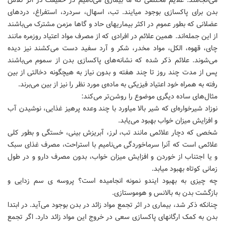
می‌انجامند. علایم مختلفی که ما بیماری می‌نامیم در حقیقت در اثر تلاش
بدن برای پاکسازی بوجود میایند. تب، اسهال، سردرد، استفراغ، دردهای
عضلانی که بطور عموم در اکثر بیماریهای حاد و گاها مزمن مشترک می‌باشند
از این جمله‌اند. همین علائم در افرادی که از مصرف مواد اعتیاد روزمره مانند
چای، قهوه، الکل، مواد مخدر، شکر و آرد سفید دست می‌کشند نیز دیده
می‌شوند. علائم ذکر شده که نشانه‌های پاکسازی بدن از سموم می‌باشند
پس از مدت چند روز تا چند هفته و بدون نیاز به هیچگونه دخالتی از بین
رفته به همراه خود اعتیاد فیزیکی به ماده‌ی مورد نظر را نیز از بین می‌برند.
مثال‌های ساده دیگری موضوع را روشن‌تر می‌کند:
نوزاد شیرخواره‌ای که شیر بالا میاورد با چند وعده پرهیز غذایی، نوشیدن آب
و افزایش میزان خواب بهبود می‌یابد.
شخصی که دچار علائمی مانند تب، لرز، آبریزش بینی، خستگی و بطور کلی
علائمی است که آنرا سرماخوردگی می‌نامیم با استراحت، مصرف غذای سبک
و یا اجتناب از خوردن و افزایش میزان خواب، بدون مصرف دارو و در طول
زمانی کوتاه بهبود میابد.
چه چیزی به بهبود ایندو نمونه انجامیده است؟ پروسه ی سم زدایی و
بازگشت بدن به بالانس و هوموستازی.
چنانکه ذکر شد، بیماری در اثر تجمع مواد زائد در بدن بوجود می‌آید. در ابتدا
بدن به کمک ارگانهای پاکسازی سعی در خروج این مواد زائد دارد. اگر تجمع