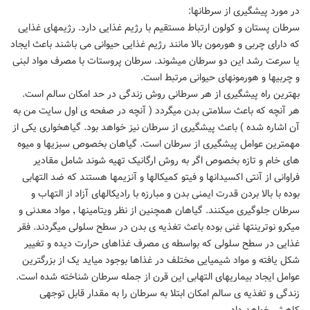
در مورد پیشگیری از سرطانها:
سرطان پستان و کولون ارتباط مستقیم با رژیم غذایی دارد. رژیمهای غذایی
که دارای چربی و هورمون بالا مانند رژیم غذایی حیوانی می باشند باعث ایجاد
یا سرعت رشد این دو سرطان میشوند. سرطان پروستات با مصرف مواد لبنی
و چربیها و هورمونهای حیوانی مرتبط است.
بهترین راه پیشگیری از هر سرطانی روش زندگی در حد امکان سالم است.
هر آنچه که باعث سلامتی بدن میگردد ( آنچه در صفحه ی اول سایت من به
آن اشاره شده ) باعث پیشگیری از سرطان نیز خواهد بود. گیاهخواری یکی از
مهمترین عوامل پیشگیری از سرطان است. گیاهان بخصوص سبزیها و میوه
های خام و تازه بخصوص اگر به روش ارگانیک تهیه شوند شامل مقادیر
فراوانی از آنتی اکسیدانها و فیتو کمیکالها و آنزیمها هستند که ضد التهابی
بوده با بالا بردن قدرت ایمنی بدن و مبارزه با رادیکالهای آزاد از التهاب و
سرطان جلوگیری میکنند. گیاهان همچنین از نظر ویتامینها ٬ مواد معدنی و
میکرو نوترینتها غنی بوده باعث تغذیه ی بدن در سطح سلولی میگردند. فقر
غذایی در سطح سلولی که بواسطه ی مصرف غذاهای حرارت دیده و تغییر
شکل یافته و مواد شیمیایی مختلف در غذاها بوجود میاید یک از بزرگترین
عوامل ایجاد بیماریهای التهابی این قرن از جمله سرطان شناخته شده است.
زندگی و تغذیه ی سالم امکان ابتلا به سرطان را به مقدار قابل توجهی
کاهش خواهد داد.