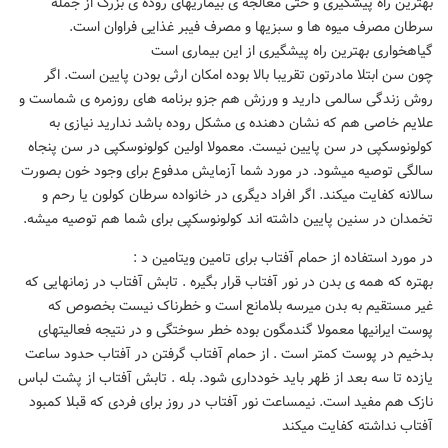
بهترین راه پیشگیری و حتی معالجه ی بیماریهای روده ی بزرگ از جمله
سرطان مصرف میوه ها و سبزیها و مصرف فیبر غذایی فراوان است.
گیاهخواری بهترین راه پیشگیری از این بیماری است
چون سن ابتلا مادرتون تقریبا بالا بوده امکان ارثی بودن پایین است. اگر
روش زندگی سالمی دارید و ورزش هم جزو برنامه های روزمره ی شماست و
علایم خاصی هم که نشان دهنده ی مشکل روده باشد ندارید نیازی به
کولونوسکپی در سن پایین نیست. معمولا اولین کولونوسکپی در سن پنجاه
سالگی توصیه میشود. در مورد شما آزمایش مدفوع برای وجود خون بصورت
سالانه کفایت میکند. اگر افراد دیگری در خانواده سرطان کولون یا رحم و
تخمدان در سنین پایین داشته اند کولونوسکپی برای شما هم توصیه میشه.
در مورد استفاده از حمام آفتاب برای تامین ویتامین د :
بهتره که همه ی بدن در نور آفتاب قرار بگیره . تابش آفتاب در زمانهایی که
غیر مستقیم به بدن میرسه بلامانع است و خطرناک نیست بخصوص که
پوست ایرانیها معمولا گندمگون بوده خطر سوختگی و در نتیجه فعالیتهای
بدخیم در پوست کمتر است . از حمام آفتاب گرفتن در آفتاب حدود ساعت
یازده تا سه بعد از ظهر باید خودداری شود. بله . تابش آفتاب از پشت لباس
نازک هم مفید است. نیمساعت نور آفتاب در روز برای فردی که قبلا کمبود
آفتاب نداشته کفایت میکند