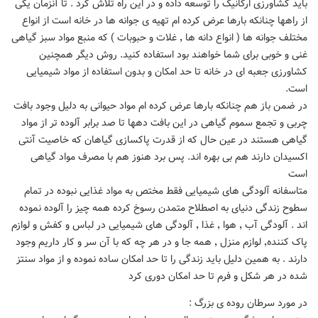
باید کشاورزی ارگانیک را توسعه داده و در این راه تلاش کرد . تا آنزمان یکی
از راهها چنانکه بارها عرض کرده ام تهیه ی جوانه ها در خانه است از انواع
مختلف جوانه ها ( انواع دانه ها ٬ غلات و حبوبات ) که منبع مواد سبز گیاهی
غنی و خوبی برای شما خواهند بود استفاده کنید. روش دیگر همچنین
کشاورزی جعبه ای در خانه تا حد امکان و بدون استفاده از مواد شیمیایی
است.
در ضمن باز هم چنانکه بارها عرض کرده ام مواد حیوانی به دلیل وجود بافت
چربی و تجمع سموم گیاهی در این بافت دهها تا صد برابر آلوده تر از مواد
گیاهی هستند در عین حال که از قدرت پاکسازی گیاهان که خاصیت آنتی
اکسیدان دارند هم بی بهره اند. پس برد هنوز هم با مصرف مواد گیاهی
است
متاسفانه آلودگی های شیمیایی فقط مختص به مواد غذایی نبوده در تمام
سطوح زندگی دنیای به اصطلاح متمدن رسوخ کرده همه چیز را آلوده نموده
اند . آلودگی آب ٬ هوا ٬ غذا ٬ آلودگی های شیمیایی در لباس و کفش و لوازم
پاک کننده٬ لوازم منزل ٬ همه جا و در هر چه که با آن سر و کار داریم وجود
دارند . به همین دلیل باید زندگی را تا حد امکان ساده نموده و از مواد سنتز
شده در هر شکل و فرم تا حد امکان دوری کرد
در مورد سرطان روده ی بزرگ :