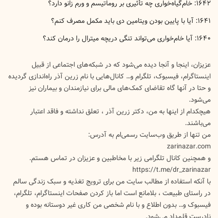
۱۶۴۲: خام‌گیاه‌خواری چه تأثیری بر روماتیسم و ورم زانو دارد؟
۱۶۴۱: آیا با پایین بودن ویتامین دی باید مکمل مصرف کنم؟
‍۱۶۴۰: آیا خام‌خواری می‌تواند تنگی دریچه میترال را درمان کند؟
عزیزان، اینجا و آنجا دیده می‌شود که در شبکه‌های اجتماعی از قبیل
اینستاگرام، فیسبوک، تلگرام و… کانال‌هایی با نام زرین آذر راه‌اندازی گردیده
و حتا در آنها گاه تقاضای کمک‌های مالی برای نیازمندان و بیماران نیز
می‌شود.
هیچکدام از اینها به من، دکتر زرین آذر ، تعلق نداشته و فاقد اعتبار
می‌باشند.
من تنها از طریق وب‌سایت رسمی‌ام به آدرس:
zarinazar.com
و همچنین کانال تلگرامی زیر با مخاطبین و عزیزان در تماس هستم.
https://t.me/dr_zarinazar
با آنکه استفاده از مطالب سایت من برای ترویج تغذیه و سبک زندگی سالم
در راستای طبیعت ، بلامانع است اما باز کردن صفحات اینستاگرام، تلگرام،
فیسبوک و… بدون اطلاع و با نام شخصی من کاری غیر دوستانه بوده و
نادرست قلمداد می‌شود.